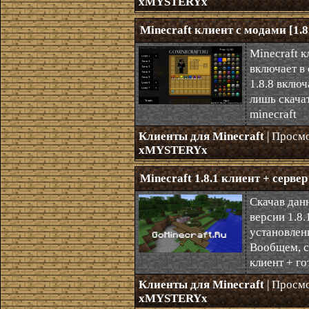
xMYSTERYx
Minecraft клиент с модами [1.8
Minecraft к
включает в 
1.8.8 включ
лишь скачат
minecraft
Клиенты для Minecraft
| Просм
xMYSTERYx
Minecraft 1.8.1 клиент + серве
Скачав дан
версии 1.8.
установлен
Вообщем, ск
клиент + го
Клиенты для Minecraft
| Просм
xMYSTERYx