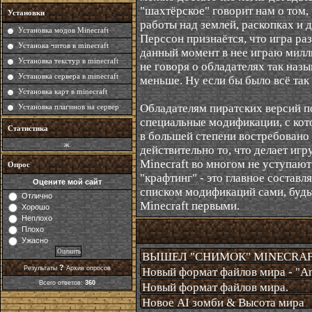
"шахтёрское" говорит нам о том, 
Установки
работы над землей, раскопках и
Установка модов Minecraft
Перссон признаётся, что игра раз
Устанока читов в minecraft
данный момент в нее играю милл
Установка текстур в minecraft
не говоря о обладателях так наз
Установка сервера в minecraft
меньше. Ну если бы было всё так 
Установка карт в minecraft
Обладателям пиратских версий по
Установка плагинов на сервер
специальные модификации, с кот
Статистика
в большей степени востребовано 
ж
действительно то, что делает иг
Minecraft
во многом не уступают 
Опрос
"крафтинг" - это главное состав
Оцените мой сайт
списком модификаций сами, будьт
Отлично
Minecraft первыми.
Хорошо
Неплохо
Плохо
Ужасно
ВЫШЕЛ "СНИМОК" MINECRAF
?
Результаты
Архив опросов
Новый формат файлов мира - "An
Всего ответов:
360
Новый формат файлов мира.
Новое AI зомби & Высота мира