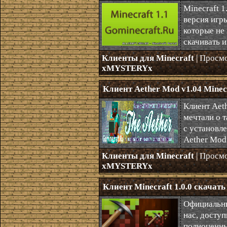
Minecraft 
версия игр
которые не
скачивать 
Клиенты для Minecraft
| Просм
xMYSTERYx
Клиент Aether Mod v1.04 Minecr
Клиент Aeth
мечтали о т
с установл
Aether Mod 
Клиенты для Minecraft
| Просм
xMYSTERYx
Клиент Minecraft 1.0.0 скачать
Официальны
нас, досту
полноценны