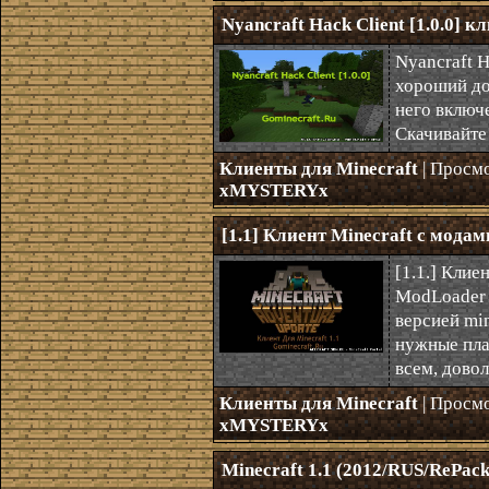
Nyancraft Hack Client [1.0.0] к
Nyancraft H
хороший дов
него включе
Скачивайте
Клиенты для Minecraft
| Просм
xMYSTERYx
[1.1] Клиент Minecraft с мод
[1.1.] Клие
ModLoader 
версией min
нужные пла
всем, довол
Клиенты для Minecraft
| Просм
xMYSTERYx
Minecraft 1.1 (2012/RUS/RePack