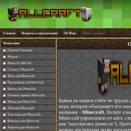
Главная
Вопросы и предложения
Об Игре
Нечего делать?
Навигация
О
Главная Страница
Форум
Новости AllCraft
Статьи о Minecraft
Читы для Minecraft
Программы для Minecraft
Карты для Minecraft
Готовые сервера Minecraft
Бывая на нашем сайте не трудно д
Моды для Minecraft
игра, которая объединяет все нас
Плагины Minecraft
название -
Minecraft
. Хотите уз
Текстуры для Minecraft
Minecraft (произошло от англ. сло
Клиенты для Minecraft
как "шахтёрское ремесло"). Проч
Рецепты для Minecraft
можно достаточно легко догадатьс